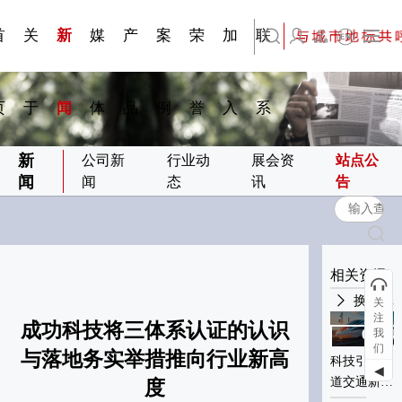
刊物专
金属隔
·建筑遮
·装饰材
简体中文
科研与创新
展会资讯
检测报告
在线申请
交通指南
站点公告
商标证书
常见问题FAQ
题一
断
阳系统
料
首
关
新
媒
产
案
荣
加
联
English
页
于
闻
体
品
例
誉
入
系
新
公司新
行业动
展会资
站点公
闻
闻
态
讯
告
相关资讯
换一批
关
注
成功科技将三体系认证的认识
我
01-04
01-04
们
2024
2024
与落地务实举措推向行业新高
科技引领轨
科技引领轨
◀
道交通新材
道交通新材
度