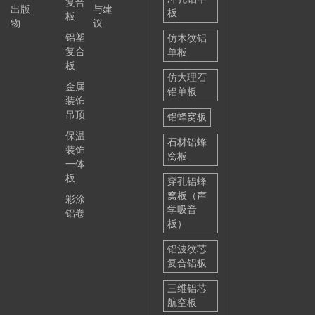
复合
出版
与建
板
板
物
议
铝塑
仿木纹铝
复合
单板
板
仿大理石
金属
铝单板
装饰
吊顶
铝蜂窝板
保温
石材铝蜂
装饰
窝板
一体
板
穿孔铝蜂
窝板（声
彩涂
学吸音
铝卷
板）
铝波纹芯
复合铝板
三维铝芯
航空板