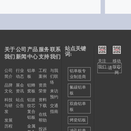
站点关键
关于
公司
产品
服务
联系
词:
我们
新闻
中心
支持
我们
关注
移动
我们
版官
——请
公司
行业
铝单
工程
与我
铝单板专
网
简介
动态
板
案例
们联
业制造商
选择
络
品牌
展会
铝蜂
资质
——
氟碳铝单
文化
资讯
窝板
荣誉
来访
板
预约
科技
站点
铝波
资料
双曲铝单
与研
公告
纹芯
下载
交通
板
发
复合
指南
在线
铝板
烤瓷铝板
发展
帮助
历程
金属
投诉
冲孔铝单