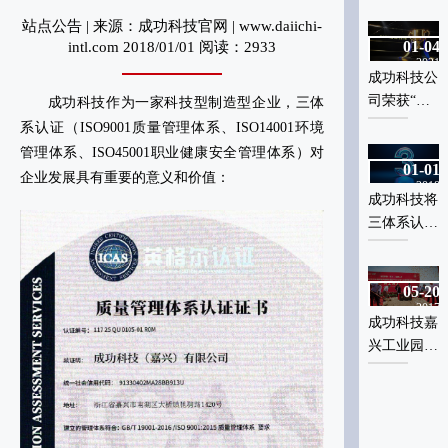
料革命：金
料革命：金
属蜂窝板应
属蜂窝板应
站点公告 | 来源：成功科技官网 | www.daiichi-
01-04
01-04
intl.com 2018/01/01 阅读：2933
用实现跨越
用实现跨越
2021
2021
式突破
式突破
成功科技公
成功科技公
司荣获“高
司荣获“高
成功科技作为一家科技型制造型企业，三体
新技术企
新技术企
系认证（ISO9001质量管理体系、ISO14001环境
业”认定 科
业”认定 科
管理体系、ISO45001职业健康安全管理体系）对
01-01
01-01
技创新实力
技创新实力
企业发展具有重要的意义和价值：
2018
2018
再获认可
再获认可
成功科技将
成功科技将
三体系认证
三体系认证
的认识与落
的认识与落
地务实举措
地务实举措
05-20
05-20
推向行业新
推向行业新
2017
2017
高度
高度
成功科技嘉
成功科技嘉
兴工业园盛
兴工业园盛
大开工奠基
大开工奠基
典礼
典礼