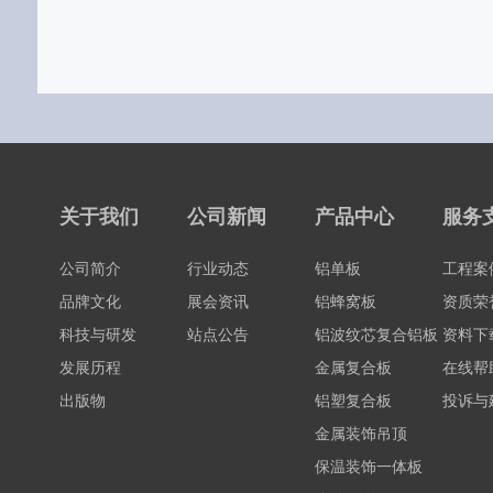
关于我们
公司新闻
产品中心
服务
公司简介
行业动态
铝单板
工程案
品牌文化
展会资讯
铝蜂窝板
资质荣
科技与研发
站点公告
铝波纹芯复合铝板
资料下
发展历程
金属复合板
在线帮
出版物
铝塑复合板
投诉与
金属装饰吊顶
保温装饰一体板