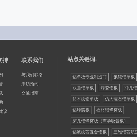
站点关键词:
支持
联系我们
例
与我们联络
铝单板专业制造商
氟碳铝单板
誉
来访预约
双曲铝单板
烤瓷铝板
冲孔
载
交通指南
仿木纹铝单板
仿大理石铝单板
助
铝蜂窝板
石材铝蜂窝板
建议
穿孔铝蜂窝板（声学吸音板）
铝波纹芯复合铝板
三维铝芯航