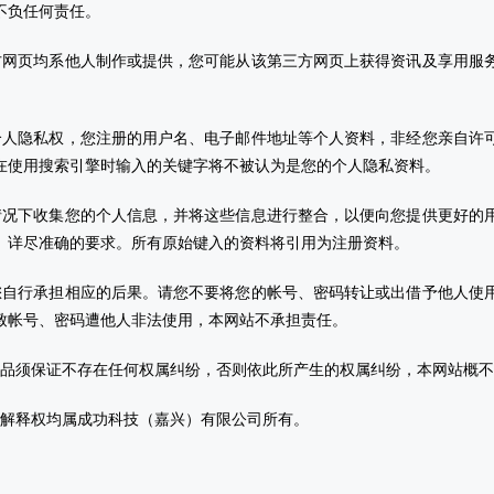
不负任何责任。
方网页均系他人制作或提供，您可能从该第三方网页上获得资讯及享用服
个人隐私权，您注册的用户名、电子邮件地址等个人资料，非经您亲自许
在使用搜索引擎时输入的关键字将不被认为是您的个人隐私资料。
情况下收集您的个人信息，并将这些信息进行整合，以便向您提供更好的
、详尽准确的要求。所有原始键入的资料将引用为注册资料。
您自行承担相应的后果。请您不要将您的帐号、密码转让或出借予他人使
致帐号、密码遭他人非法使用，本网站不承担责任。
作品须保证不存在任何权属纠纷，否则依此所产生的权属纠纷，本网站概
终解释权均属成功科技（嘉兴）有限公司所有。