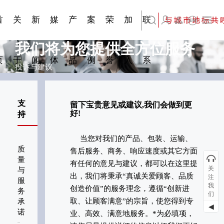
刊物专
金属隔
·建筑遮
·装饰材
简体中文
科研与创新
展会资讯
检测报告
在线申请
交通指南
站点公告
商标证书
常见问题FAQ
题一
断
阳系统
料
首
关
新
媒
产
案
荣
加
联
English
我们将为您提供全方位服务
页
于
闻
体
品
例
誉
入
系
投诉与建议
支
留下宝贵意见或建议,我们会做到更
好!
持
当您对我们的产品、包装、运输、
质
售后服务、商务、响应速度或其它方面
量
有任何的意见与建议，都可以在这里提
关
与
出，我们将秉承“真诚关爱顾客、品质
注
服
我
创造价值”的服务理念，遵循“创新进
务
们
取、让顾客满意”的宗旨，使您得到专
承
◀
诺
业、高效、满意地服务。*为必填项，