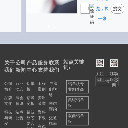
楚，换
提交
一张
站点关键
关于
公司
产品
服务
联系
词:
我们
新闻
中心
支持
我们
关注
移动
我们
版官
——请
公司
行业
铝单
工程
与我
铝单板专
网
简介
动态
板
案例
们联
业制造商
选择
络
品牌
展会
铝蜂
资质
——
氟碳铝单
文化
资讯
窝板
荣誉
来访
板
预约
科技
站点
铝波
资料
双曲铝单
与研
公告
纹芯
下载
交通
板
发
复合
指南
在线