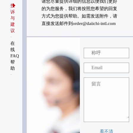
请您尽量提供详细的信息以便我们更好
投
的为您服务，我们将按照您希望的回复
诉
方式为您提供帮助。如需发送附件，请
与
直接发送邮件到
order@daiichi-intl.com
建
议
在
线
FAQ
帮
助
看不清