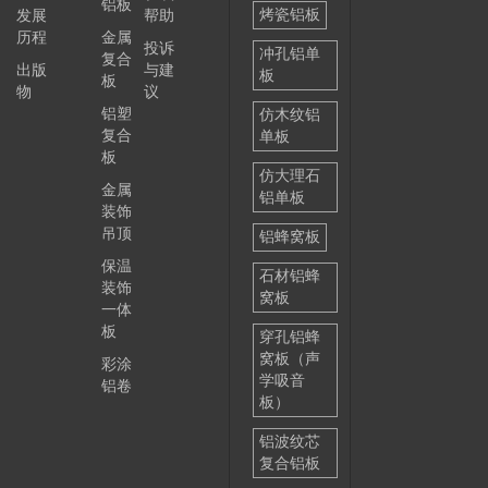
铝板
烤瓷铝板
发展
帮助
历程
金属
投诉
冲孔铝单
复合
出版
与建
板
板
物
议
铝塑
仿木纹铝
复合
单板
板
仿大理石
金属
铝单板
装饰
吊顶
铝蜂窝板
保温
石材铝蜂
装饰
窝板
一体
板
穿孔铝蜂
窝板（声
彩涂
学吸音
铝卷
板）
铝波纹芯
复合铝板