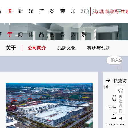
刊物专
金属隔
·建筑遮
·装饰材
简体中文
科研与创新
展会资讯
检测报告
在线申请
交通指南
站点公告
商标证书
常见问题FAQ
题一
断
阳系统
料
首
关
新
媒
产
案
荣
加
联
English
页
于
闻
体
品
例
誉
入
系
关于
公司简介
品牌文化
科研与创新
快捷访
问
关
注
我
品牌文化
们
◀
发展历程