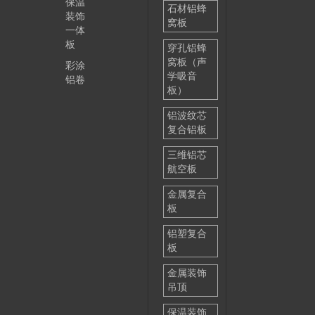
保温
石材铝蜂
装饰
窝板
一体
板
穿孔铝蜂
窝板（声
彩涂
学吸音
铝卷
板）
铝波纹芯
复合铝板
三维铝芯
航空板
金属复合
板
铝塑复合
板
金属装饰
吊顶
保温装饰