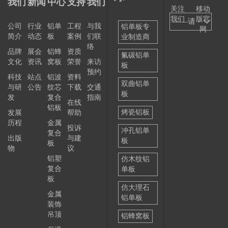
我们
新闻
中心
支持
我们
关注
移动
我们
版官
——请
公司
行业
铝单
工程
与我
铝单板专
网
简介
动态
板
案例
们联
业制造商
选择
络
品牌
展会
铝蜂
资质
——
氟碳铝单
文化
资讯
窝板
荣誉
来访
板
预约
科技
站点
铝波
资料
双曲铝单
与研
公告
纹芯
下载
交通
板
发
复合
指南
在线
铝板
烤瓷铝板
发展
帮助
历程
金属
投诉
冲孔铝单
复合
出版
与建
板
板
物
议
铝塑
仿木纹铝
复合
单板
板
仿大理石
金属
铝单板
装饰
吊顶
铝蜂窝板