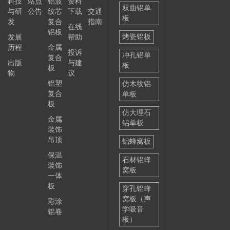
科技
站点
铝波
资料
双曲铝单
与研
公告
纹芯
下载
交通
板
发
复合
指南
在线
铝板
烤瓷铝板
发展
帮助
历程
金属
投诉
冲孔铝单
复合
出版
与建
板
板
物
议
铝塑
仿木纹铝
复合
单板
板
仿大理石
金属
铝单板
装饰
吊顶
铝蜂窝板
保温
石材铝蜂
装饰
窝板
一体
板
穿孔铝蜂
窝板（声
彩涂
学吸音
铝卷
板）