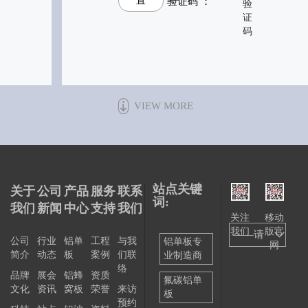
置
验证码 ：
*
VIEW MORE
站点关键
关于
公司
产品
服务
联系
词:
我们
新闻
中心
支持
我们
关注
移动
我们
版官
——请
公司
行业
铝单
工程
与我
铝单板专
网
简介
动态
板
案例
们联
业制造商
选择
络
品牌
展会
铝蜂
资质
——
氟碳铝单
文化
资讯
窝板
荣誉
来访
板
预约