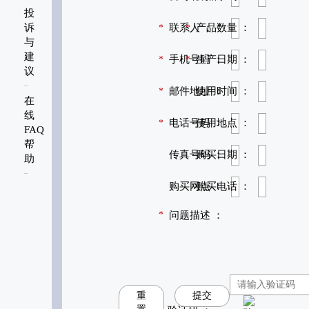
投
诉
联系人 ：
产品数量 ：
*
*
与
建
手机号码 ：
生产日期 ：
*
*
议
邮件地址 ：
使用时间 ：
*
在
线
电话号码 ：
使用地点 ：
*
FAQ
帮
传真号码 ：
购买日期 ：
助
购买网点 ：
购买电话 ：
*
问题描述 ：
重
提交