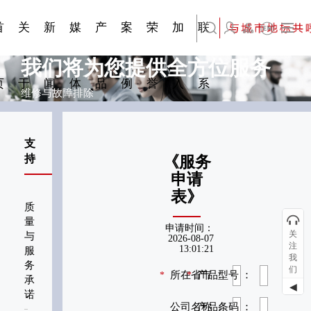
刊物专
金属隔
·建筑遮
·装饰材
简体中文
科研与创新
展会资讯
检测报告
在线申请
交通指南
站点公告
商标证书
常见问题FAQ
题一
断
阳系统
料
首
关
新
媒
产
案
荣
加
联
English
我们将为您提供全方位服务
页
于
闻
体
品
例
誉
入
系
维修与故障排除
支
持
《服务
申请
表》
质
量
申请时间：
关
与
2026-08-07
注
13:01:21
服
我
务
们
所在省市 ：
产品型号 ：
*
*
承
◀
诺
公司名称 ：
产品条码 ：