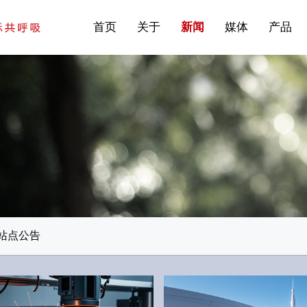
站点公告
商标证书
常见问题FAQ
·建筑遮阳系统
首页
关于
新闻
媒体
产品
站点公告