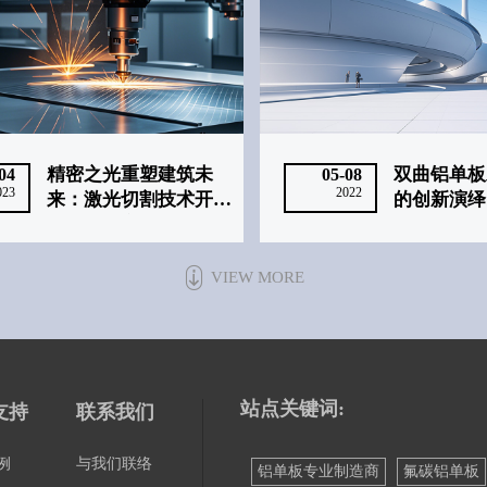
精密之光重塑建筑未
双曲铝单板
04
05-08
023
2022
来：激光切割技术开启
的创新演绎
金属建材定制化与绿色
智造新纪元 ——成功
科技
VIEW MORE
站点关键词:
支持
联系我们
例
与我们联络
铝单板专业制造商
氟碳铝单板