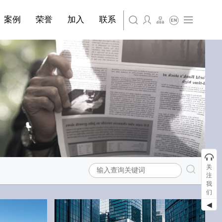
简体中文
·装饰材料
案例
荣誉
加入
联系
English
关
注
我
们
◀